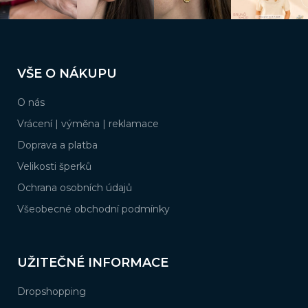
Z
á
VŠE O NÁKUPU
p
a
O nás
t
í
Vrácení | výměna | reklamace
Doprava a platba
Velikosti šperků
Ochrana osobních údajů
Všeobecné obchodní podmínky
UŽITEČNÉ INFORMACE
Dropshopping