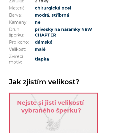
Záruka
:
2 roky
Materiál
:
chirurgická ocel
Barva
:
modrá
,
stříbrná
Kameny
:
ne
Druh
přívěsky na náramky NEW
šperku
:
CHAPTER
Pro koho
:
dámské
Velikost
:
malé
Zvířecí
tlapka
motiv
:
Jak zjistím velikost?