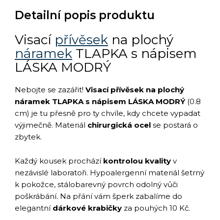
Detailní popis produktu
Visací
přívěsek
na plochý
náramek
TLAPKA s nápisem
LÁSKA MODRÝ
Nebojte se zazářit!
Visací přívěsek na plochý
náramek TLAPKA s nápisem LÁSKA MODRÝ
(0.8
cm) je tu přesně pro ty chvíle, kdy chcete vypadat
výjimečně. Materiál
chirurgická ocel
se postará o
zbytek.
Každý kousek prochází
kontrolou kvality
v
nezávislé laboratoři. Hypoalergenní materiál šetrný
k pokožce, stálobarevný povrch odolný vůči
poškrábání. Na přání vám šperk zabalíme do
elegantní
dárkové krabičky
za pouhých 10 Kč.