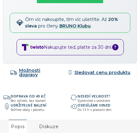
Slevy lze kombinovat
?
Čím víc nakoupíte, tím víc ušetříte. Až
20%
sleva
pro členy
BRUNO Klubu
.
Nakupujte teď, plaťte za 30 dní.
?
Možnosti
dopravy
DOPRAVA OD 49 KČ
NESEDÍ VELIKOST?
Bez výčitek, bez starostí
Vyměníme s úsměvem
UDRŽITELNÉ BALENÍ
ODESÍLÁME IHNED
Šetříme obaly i planetu
Do 13 h v pracovní den
Popis
Diskuze