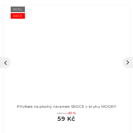
OCEL
AKCE
Přívěsek na plochý náramek SRDCE v kruhu MODRÝ
399 Kč
–85 %
59 Kč