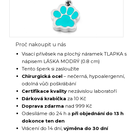
Proč nakoupit u nás
Visací přívěsek na plochý náramek TLAPKA s
nápisem LÁSKA MODRÝ (0.8 cm)
Tento šperk si zasloužíte
Chirurgická ocel
– nečerná, hypoalergenní,
odolná vůči poškrábání
Certifikace kvality
nezávislou laboratoří
Dárková krabička
za 10 Kč
Doprava zdarma
nad 999 Kč
Odesíláme do 24 h a
při objednání do 13 h
dokonce ten den
Vrácení do 14 dní,
výměna do 30 dní