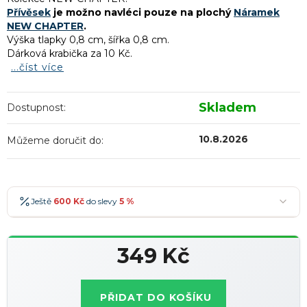
Přívěsek
je možno navléci pouze na plochý
Náramek
NEW CHAPTER
.
Výška tlapky 0,8 cm, šířka 0,8 cm.
Dárková krabička za 10 Kč.
...číst více
Skladem
Dostupnost:
10.8.2026
Můžeme doručit do:
Ještě
600 Kč
do slevy
5 %
600 Kč
-5 %
→
349 Kč
900 Kč
-7 %
→
Měrná
1 200 Kč
-10 %
→
Nejoblíbenější
cena:
PŘIDAT DO KOŠÍKU
1 500 Kč
-15 %
→