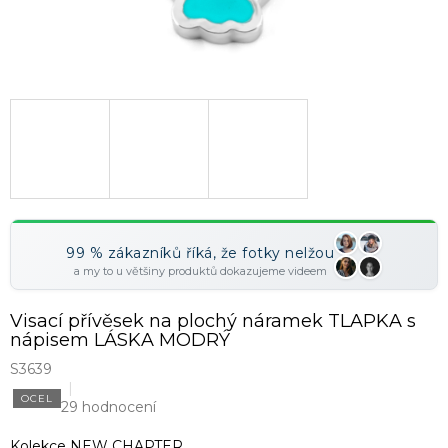
99 % zákazníků říká, že fotky nelžou
a my to u většiny produktů dokazujeme videem
Visací přívěsek na plochý náramek TLAPKA s
nápisem LÁSKA MODRÝ
S3639
OCEL
29 hodnocení
Kolekce NEW CHAPTER.