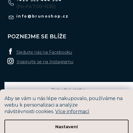
(Po–Pá 7:00–15:30)
info
@
brunoshop.cz
POZNEJME SE BLÍŽE
Sledujte nás na Facebooku
Inspirujte se na Instagramu
Pohodlná platba:
Aby se vám u nás lépe nakupovalo, používáme na
webu k personalizaci a analýze
návštěvnosti cookies.
Více informací
Oblíbené způsoby dopravy:
Nastavení