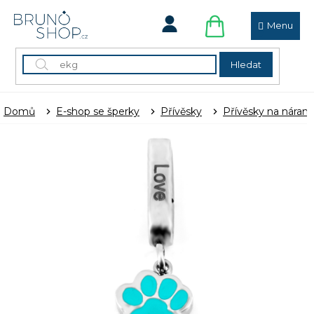
Přejít
na
obsah
NÁKUPNÍ
KOŠÍK
Hledat
Domů
E-shop se šperky
Přívěsky
Přívěsky na náram