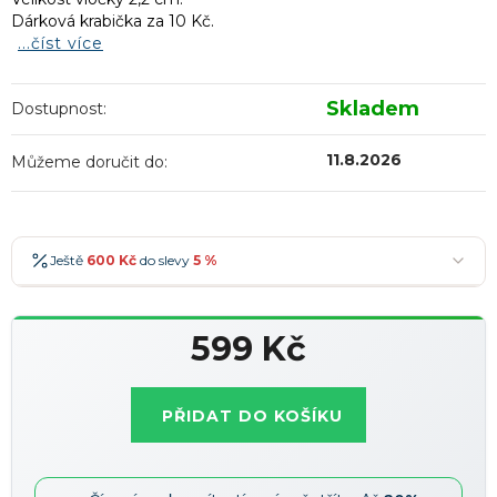
Dárková krabička za 10 Kč.
...číst více
Skladem
Dostupnost:
11.8.2026
Můžeme doručit do:
Ještě
600 Kč
do slevy
5 %
600 Kč
-5 %
→
599 Kč
900 Kč
-7 %
→
Měrná
1 200 Kč
-10 %
→
Nejoblíbenější
cena:
PŘIDAT DO KOŠÍKU
1 500 Kč
-15 %
→
Slevy lze kombinovat
?