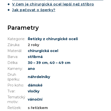
V čem je chirurgická ocel lepší než stříbro
Jak pečovat o šperky?
Parametry
Kategorie
:
Řetízky z chirurgické oceli
Záruka
:
2 roky
Materiál
:
chirurgická ocel
Barva
:
stříbrná
Délka
:
30 – 39 cm
,
40 – 49 cm
Kameny
:
ano
Druh
náhrdelníky
šperku
:
Pro koho
:
dámské
Tvar
:
vločky
Tematický
vánoční
motiv
:
Řetízek
:
s řetízkem