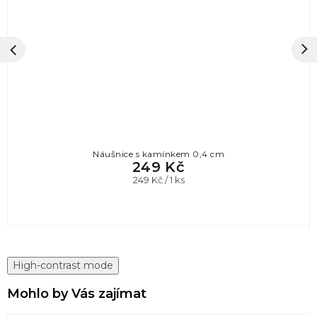
Náušnice s kamínkem 0,4 cm
249 Kč
Měrná
249 Kč / 1 ks
cena:
High-contrast mode
Mohlo by Vás zajímat