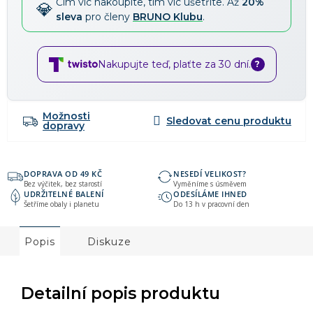
Čím víc nakoupíte, tím víc ušetříte. Až
20%
sleva
pro členy
BRUNO Klubu
.
Nakupujte teď, plaťte za 30 dní.
?
Možnosti
dopravy
DOPRAVA OD 49 KČ
NESEDÍ VELIKOST?
Bez výčitek, bez starostí
Vyměníme s úsměvem
UDRŽITELNÉ BALENÍ
ODESÍLÁME IHNED
Šetříme obaly i planetu
Do 13 h v pracovní den
Popis
Diskuze
Detailní popis produktu