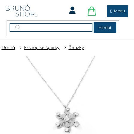
Přejít
na
obsah
NÁKUPNÍ
KOŠÍK
Hledat
Domů
E-shop se šperky
Řetízky