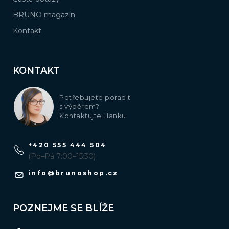
BRUNO magazín
Kontakt
KONTAKT
Potřebujete poradit
s výběrem?
Kontaktujte Hanku
+420 555 444 504
(Po–Pá 7:00–15:30)
info
@
brunoshop.cz
POZNEJME SE BLÍŽE