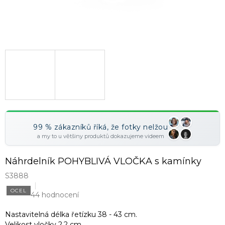
99 % zákazníků říká, že fotky nelžou
a my to u většiny produktů dokazujeme videem
Náhrdelník POHYBLIVÁ VLOČKA s kamínky
S3888
OCEL
44 hodnocení
Nastavitelná délka řetízku 38 - 43 cm.
Velikost vločky 2,2 cm.