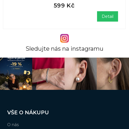
599 Kč
Detail
Sledujte nás na instagramu
Z
á
VŠE O NÁKUPU
p
a
O nás
t