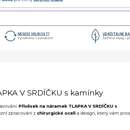
NESEDÍ VELIKOST?
UDRŽITELNÉ BA
Vyměníme s úsměvem
Šetříme obaly i p
PKA V SRDÍČKU s kamínky
avování.
Přívěsek na náramek TLAPKA V SRDÍČKU s
izní zpracování z
chirurgické oceli
a design, který vám pros