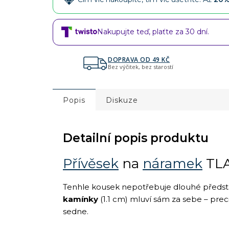
Nakupujte teď, plaťte za 30 dní.
DOPRAVA OD 49 KČ
Bez výčitek, bez starostí
Popis
Diskuze
Detailní popis produktu
Přívěsek
na
náramek
TLA
Tenhle kousek nepotřebuje dlouhé předst
kamínky
(1.1 cm) mluví sám za sebe – prec
sedne.