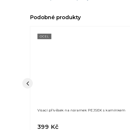
OCEL
 KŘÍDLO s
Visací přívěsek na náramek PEJSEK s kamínkem
399 Kč