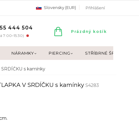
Slovensky (EUR)
Přihlášení
55 444 504
NÁKUPNÍ
Prázdný košík
á 7:00–15:30)
KOŠÍK
NÁRAMKY
PIERCING
STŘÍBRNÉ ŠPERKY
V SRDÍČKU s kamínky
 TLAPKA V SRDÍČKU s kamínky
S4283
 cm.