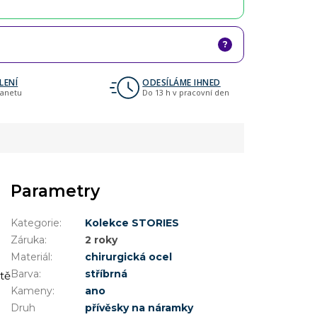
?
LENÍ
ODESÍLÁME IHNED
lanetu
Do 13 h v pracovní den
Parametry
Kategorie
:
Kolekce STORIES
Záruka
:
2 roky
Materiál
:
chirurgická ocel
Barva
:
stříbrná
tě
Kameny
:
ano
Druh
přívěsky na náramky