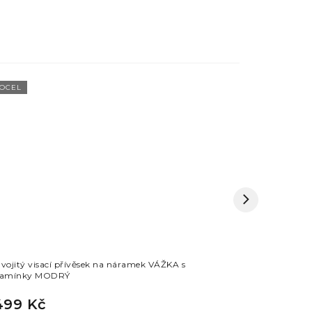
OCEL
OCEL
vojitý visací přívěsek na náramek VÁŽKA s
Visací přív
amínky MODRÝ
499 Kč
399 Kč