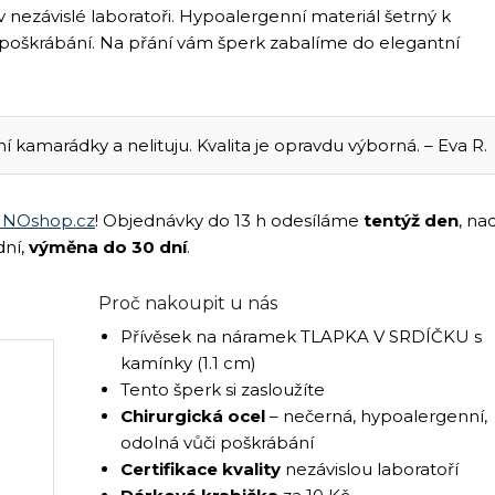
v nezávislé laboratoři. Hypoalergenní materiál šetrný k
 poškrábání. Na přání vám šperk zabalíme do elegantní
kamarádky a nelituju. Kvalita je opravdu výborná. – Eva R.
NOshop.cz
! Objednávky do 13 h odesíláme
tentýž den
, na
dní,
výměna do 30 dní
.
Proč nakoupit u nás
Přívěsek na náramek TLAPKA V SRDÍČKU s
kamínky (1.1 cm)
Tento šperk si zasloužíte
Chirurgická ocel
– nečerná, hypoalergenní,
odolná vůči poškrábání
Certifikace kvality
nezávislou laboratoří