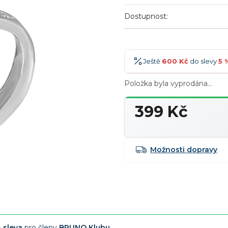
Dostupnost:
Ještě
600 Kč
do slevy
5 
Položka byla vyprodána…
600 Kč
-5 %
→
900 Kč
-7 %
→
399 Kč
1 200 Kč
-10 %
→
Měrná
cena:
1 500 Kč
-15 %
→
Možnosti dopravy
 sleva
pro členy
BRUNO Klubu
.