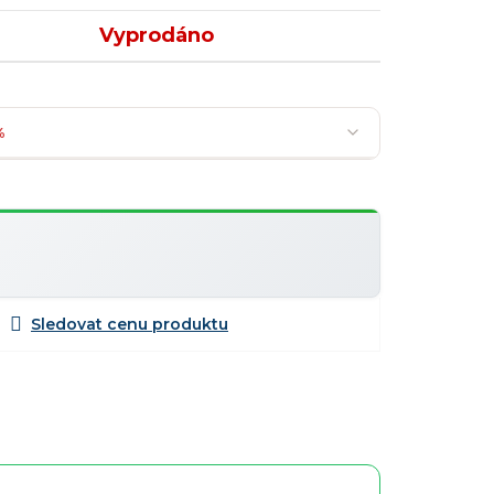
Vyprodáno
%
Nejoblíbenější
Slevy lze kombinovat
?