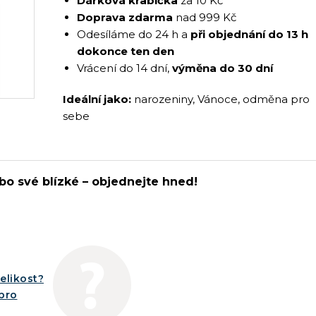
Dárková krabička
za 10 Kč
Doprava zdarma
nad 999 Kč
Odesíláme do 24 h a
při objednání do 13 h
dokonce ten den
Vrácení do 14 dní,
výměna do 30 dní
Ideální jako:
narozeniny, Vánoce, odměna pro
sebe
bo své blízké – objednejte hned!
elikost?
íbro