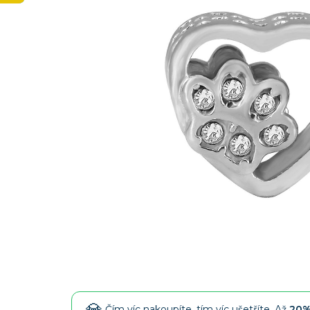
Čím víc nakoupíte, tím víc ušetříte. Až
20%