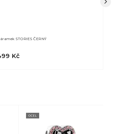
áramek STORIES ČERNÝ
Náramek ST
499 Kč
499 Kč
OCEL
OCEL