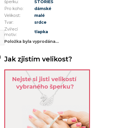
šperku
:
STORIES
Pro koho
:
dámské
Velikost
:
malé
Tvar
:
srdce
Zvířecí
tlapka
motiv
:
Položka byla vyprodána…
d
Jak zjistím velikost?