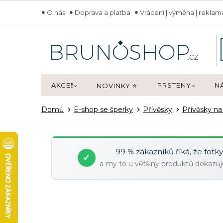
Přejít
O nás
Doprava a platba
Vrácení | výměna | rekla
na
obsah
AKCE❗
PRSTENY
N
NOVINKY ⭐
Domů
E-shop se šperky
Přívěsky
Přívěsky n
99 % zákazníků říká, že fotk
✓
a my to u většiny produktů dokaz