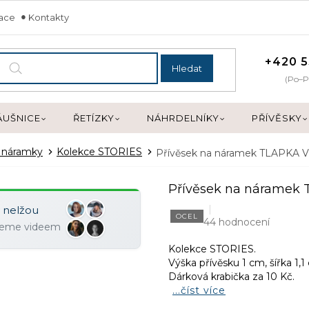
mace
Kontakty
+420 5
Hledat
(Po–P
ÁUŠNICE
ŘETÍZKY
NÁHRDELNÍKY
PŘÍVĚSKY
a náramky
Kolekce STORIES
Přívěsek na náramek TLAPKA 
Přívěsek na náramek
y nelžou
OCEL
44 hodnocení
ujeme videem
Kolekce STORIES.
Výška přívěsku 1 cm, šířka 1,1
Dárková krabička za 10 Kč.
...číst více