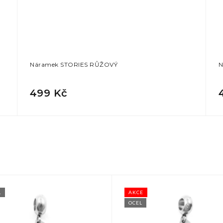
Náramek STORIES RŮŽOVÝ
N
499 Kč
L
AKCE
OCEL