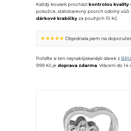
Každý kousek prochází
kontrolou kvality
pokožce, stálobarevný povrch odolný vůči
dárkové krabičky
za pouhých 10 Kč.
★★★★★
Objednala jsem na doporučení 
Pořiďte si ten nejnablýskanější dárek z
BRU
999 Kč je
doprava zdarma
. Vrácení do 14 