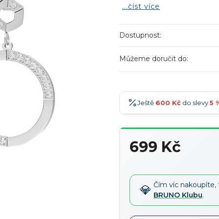
...číst více
Dostupnost:
Můžeme doručit do:
Ještě
600 Kč
do slevy
5 
600 Kč
-5 %
→
699 Kč
900 Kč
-7 %
→
Měrná
1 200 Kč
-10 %
→
cena:
1 500 Kč
-15 %
→
Čím víc nakoupíte, 
BRUNO Klubu
.