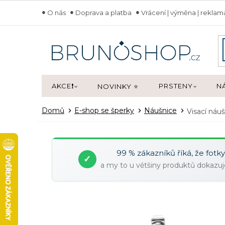
Přejít
O nás
Doprava a platba
Vrácení | výměna | rekla
na
obsah
AKCE❗
PRSTENY
N
NOVINKY ⭐
Domů
E-shop se šperky
Náušnice
Visací náu
99 % zákazníků říká, že fotk
✓
a my to u většiny produktů dokaz