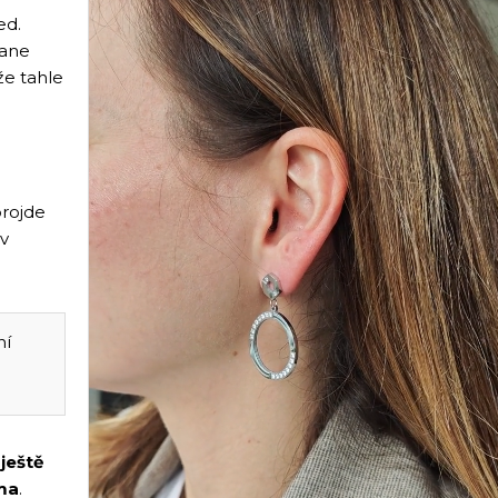
ed.
tane
že tahle
projde
 v
ní
í
ještě
ma
.