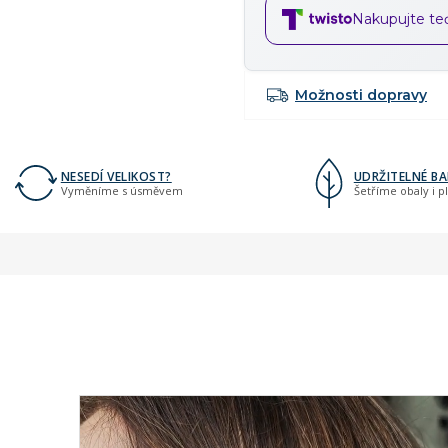
Nakupujte teď,
Možnosti dopravy
NESEDÍ VELIKOST?
UDRŽITELNÉ BA
Vyměníme s úsměvem
Šetříme obaly i p