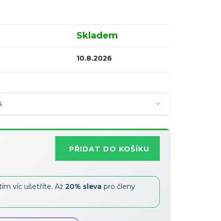
Skladem
10.8.2026
%
PŘIDAT DO KOŠÍKU
Nejoblíbenější
tím víc ušetříte. Až
20% sleva
pro členy
Slevy lze kombinovat
?