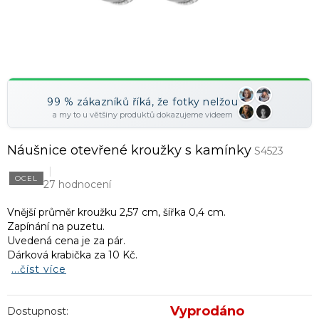
99 % zákazníků říká, že fotky nelžou
a my to u většiny produktů dokazujeme videem
Náušnice otevřené kroužky s kamínky
S4523
OCEL
27 hodnocení
Vnější průměr kroužku 2,57 cm, šířka 0,4 cm.
Zapínání na puzetu.
Uvedená cena je za pár.
Dárková krabička za 10 Kč.
...číst více
Vyprodáno
Dostupnost: