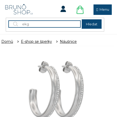
Přejít
na
obsah
NÁKUPNÍ
KOŠÍK
Hledat
Domů
E-shop se šperky
Náušnice