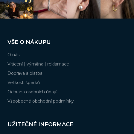
Z
á
VŠE O NÁKUPU
p
a
O nás
t
í
Vrácení | výměna | reklamace
Doprava a platba
Velikosti šperků
Ochrana osobních údajů
Všeobecné obchodní podmínky
UŽITEČNÉ INFORMACE