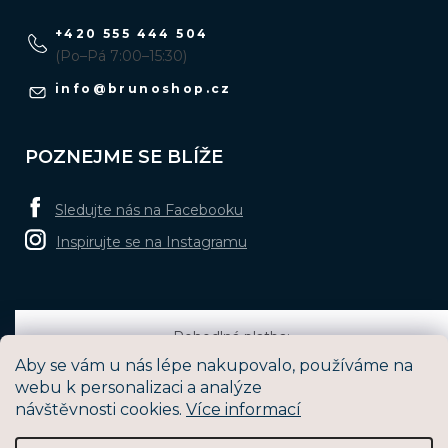
+420 555 444 504
(Po–Pá 7:00–15:30)
info
@
brunoshop.cz
POZNEJME SE BLÍŽE
Sledujte nás na Facebooku
Inspirujte se na Instagramu
Pohodlná platba:
Aby se vám u nás lépe nakupovalo, používáme na
webu k personalizaci a analýze
návštěvnosti cookies.
Více informací
Oblíbené způsoby dopravy: