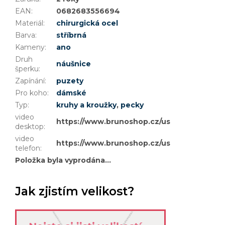
EAN
:
0682683556694
Materiál
:
chirurgická ocel
Barva
:
stříbrná
Kameny
:
ano
Druh
náušnice
šperku
:
Zapínání
:
puzety
Pro koho
:
dámské
Typ
:
kruhy a kroužky
,
pecky
video
https://www.brunoshop.cz/user/documents
desktop
:
video
https://www.brunoshop.cz/user/document
telefon
:
Položka byla vyprodána…
Jak zjistím velikost?