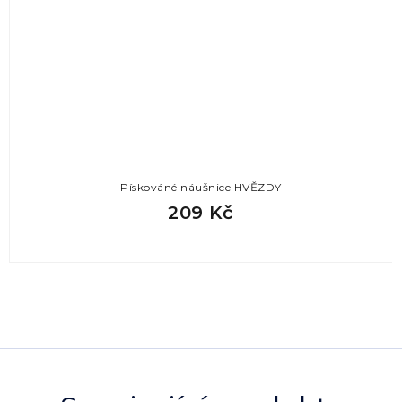
Pískováné náušnice HVĚZDY
209 Kč