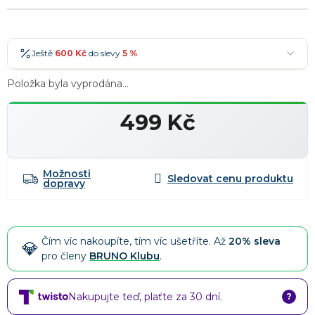
Ještě
600 Kč
do slevy
5 %
600 Kč
-5 %
→
Položka byla vyprodána…
900 Kč
-7 %
→
499 Kč
1 200 Kč
-10 %
→
Nejoblíbenější
Měrná
cena:
1 500 Kč
-15 %
→
Možnosti
Slevy lze kombinovat
?
dopravy
Čím víc nakoupíte, tím víc ušetříte. Až
20% sleva
pro členy
BRUNO Klubu
.
Nakupujte teď, plaťte za 30 dní.
?