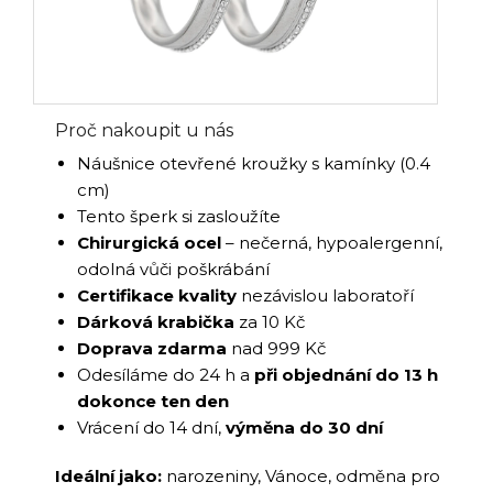
Proč nakoupit u nás
Náušnice otevřené kroužky s kamínky (0.4
cm)
Tento šperk si zasloužíte
Chirurgická ocel
– nečerná, hypoalergenní,
odolná vůči poškrábání
Certifikace kvality
nezávislou laboratoří
Dárková krabička
za 10 Kč
Doprava zdarma
nad 999 Kč
Odesíláme do 24 h a
při objednání do 13 h
dokonce ten den
Vrácení do 14 dní,
výměna do 30 dní
Ideální jako:
narozeniny, Vánoce, odměna pro