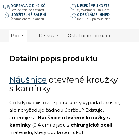
DOPRAVA OD 49 KČ
NESEDÍ VELIKOST?
Bez výčitek, bez starostí
Vyměníme s úsměvem
UDRŽITELNÉ BALENÍ
ODESÍLÁME IHNED
Šetříme obaly i planetu
Do 13 h v pracovní den
Popis
Diskuze
Ostatní informace
Detailní popis produktu
Náušnice
otevřené kroužky
s kamínky
Co kdyby existoval šperk, který vypadá luxusně,
ale nevyžaduje žádnou údržbu? Existuje.
Jmenuje se
Náušnice otevřené kroužky s
kamínky
(0.4 cm) a jsou z
chirurgické oceli
--
materiálu, který odolá čemukoli.