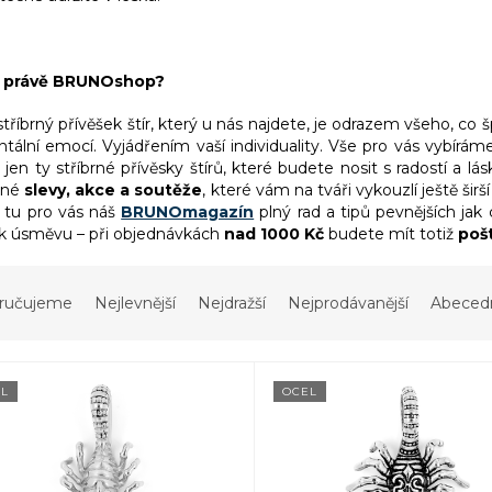
č právě BRUNOshop?
tříbrný přívěšek štír, který u nás najdete, je odrazem všeho, co 
ální emocí. Vyjádřením vaší individuality. Vše pro vás vybíráme
 jen ty stříbrné přívěsky štírů, které budete nosit s radostí a 
čné
slevy, akce a soutěže
, které vám na tváři vykouzlí ještě ši
e tu pro vás náš
BRUNOmagazín
plný rad a tipů pevnějších jak
k úsměvu – při objednávkách
nad 1000 Kč
budete mít totiž
poš
ručujeme
Nejlevnější
Nejdražší
Nejprodávanější
Abeced
L
OCEL