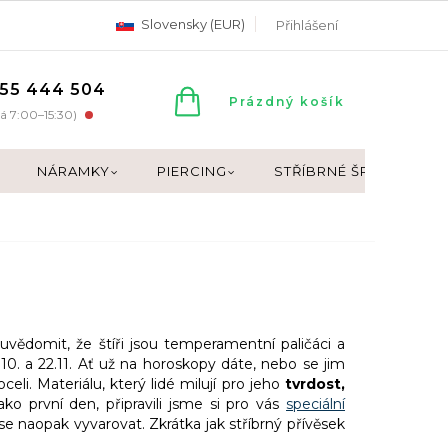
Slovensky (EUR)
Přihlášení
55 444 504
NÁKUPNÍ
Prázdný košík
á 7:00–15:30)
KOŠÍK
NÁRAMKY
PIERCING
STŘÍBRNÉ ŠPERKY
vědomit, že štíři jsou temperamentní paličáci a
4.10. a 22.11. Ať už na horoskopy dáte, nebo se jim
eli. Materiálu, který lidé milují pro jeho
tvrdost,
ako první den, připravili jsme si pro vás
speciální
se naopak vyvarovat. Zkrátka jak stříbrný přívěsek