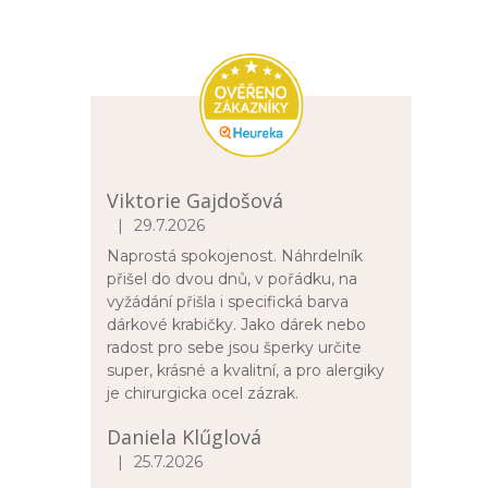
Viktorie Gajdošová
|
29.7.2026
Hodnocení obchodu je 5 z 5 hvězdiček.
Naprostá spokojenost. Náhrdelník
přišel do dvou dnů, v pořádku, na
vyžádání přišla i specifická barva
dárkové krabičky. Jako dárek nebo
radost pro sebe jsou šperky určite
super, krásné a kvalitní, a pro alergiky
je chirurgicka ocel zázrak.
Daniela Klűglová
|
25.7.2026
Hodnocení obchodu je 5 z 5 hvězdiček.