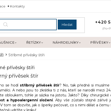
mace
Kontakty
+420 5
Hledat
(Po–P
ÁUŠNICE
ŘETÍZKY
NÁHRDELNÍKY
PŘÍVĚSKY
íři
Stříbrné přívěsky štíři
né přívěsky štíři
rný přívěsek štír
ho se hodí
stříbrný
přívěsek štír
? No, tak předně si musíme u
umělci. A nebo jsou to zkrátka ti z nás, kteří se narodili mezi 2
e obloukem, tohle je sázka na jistotu. Jakto? Díky chirurgické oc
st a hypoalergenní složení
. Aby vše zůstalo stejně zářivé j
 V tom se dozvíte, jak o šperky pečovat, co s nimi dělat a čemu 
utečně udržíte v lesku!