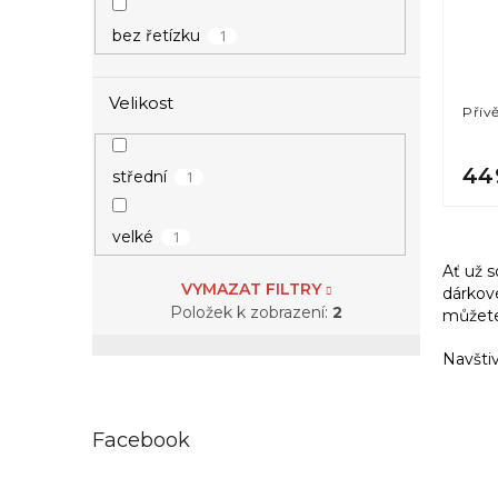
p
d
r
u
1
bez řetízku
o
k
d
t
u
ů
Velikost
Přív
k
t
ů
44
1
střední
1
velké
Ať už s
VYMAZAT FILTRY
dárkov
Položek k zobrazení:
2
můžete
Navštiv
Facebook