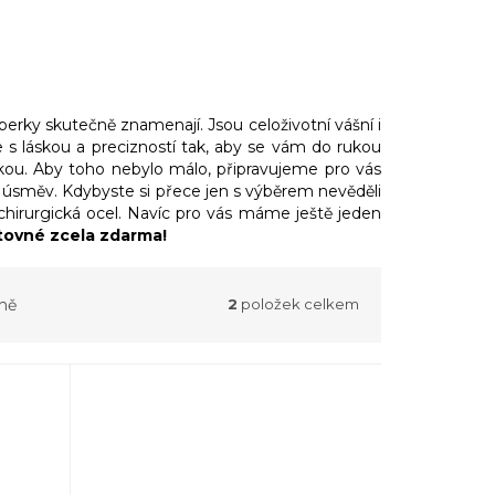
šperky skutečně znamenají. Jsou celoživotní vášní i
 s láskou a precizností tak, aby se vám do rukou
láskou. Aby toho nebylo málo, připravujeme pro vás
rší úsměv. Kdybyste si přece jen s výběrem nevěděli
 chirurgická ocel. Navíc pro vás máme ještě jeden
tovné zcela zdarma!
ně
2
položek celkem