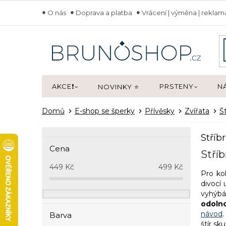
Přejít
O nás
Doprava a platba
Vrácení | výměna | rekla
na
obsah
AKCE❗
PRSTENY
N
NOVINKY ⭐
Domů
E-shop se šperky
Přívěsky
Zvířata
Št
P
Stříbr
o
Cena
s
Stříb
t
449
Kč
499
Kč
Pro ko
r
divocí 
a
vyhýbát
n
odolno
n
návod
.
Barva
í
štír sk