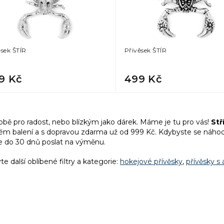
ěsek ŠTÍR
Přívěsek ŠTÍR
9 Kč
499 Kč
O
v
obě pro radost, nebo blízkým jako dárek. Máme je tu pro vás!
Stří
l
ém balení a
s dopravou zdarma už od 999 Kč. Kdybyste se náhodo
á
 do 30 dnů poslat na výměnu.
d
a
te další oblíbené filtry a kategorie:
hokejové přívěsky
,
přívěsky s
c
í
p
r
v
k
y