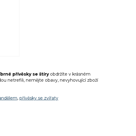
brné přívěsky se štíry
obdržíte v krásném
u netrefili, nemějte obavy, nevyhovující zboží
 andělem
,
přívěsky se zvířaty