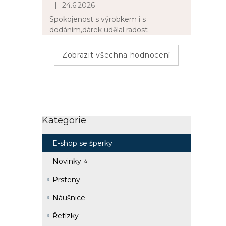
|
24.6.2026
Hodnocení obchodu je 5 z 5 hvězdiček.
Spokojenost s výrobkem i s
dodáním,dárek udělal radost
Zobrazit všechna hodnocení
Kategorie
Přeskočit
kategorie
E-shop se šperky
Novinky ⭐
Prsteny
Náušnice
Řetízky