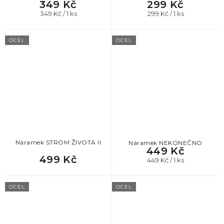
349 Kč
299 Kč
Měrná
Měrná
349 Kč / 1 ks
299 Kč / 1 ks
cena:
cena:
OCEL
OCEL
Náramek STROM ŽIVOTA II
Náramek NEKONEČNO
449 Kč
499 Kč
Měrná
449 Kč / 1 ks
cena:
OCEL
OCEL