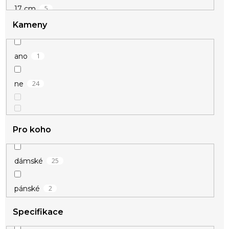
5
17 cm
Kameny
6
18 cm
1
ano
6
19 cm
24
ne
5
20 cm
4
21 cm
Pro koho
1
22 cm
25
dámské
1
23 cm
2
pánské
1
24 cm
Specifikace