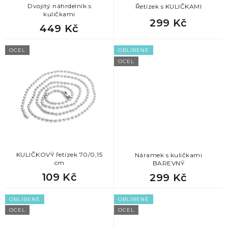
3
měsíc
k
Dvojitý náhrdelník s
Řetízek s KULIČKAMI
kuličkami
t
299 Kč
449 Kč
ů
1
motýl
OCEL
OBLÍBENÉ
10
nekonečno
OCEL
1
perly
2
pírko
1
růženec
KULIČKOVÝ řetízek 70/0,15
Náramek s kuličkami
cm
BAREVNÝ
109 Kč
299 Kč
6
řetěz
OBLÍBENÉ
OBLÍBENÉ
38
srdce
OCEL
OCEL