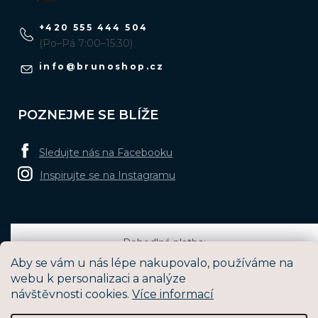
+420 555 444 504
(Po–Pá 7:00–15:30)
info
@
brunoshop.cz
POZNEJME SE BLÍŽE
Sledujte nás na Facebooku
Inspirujte se na Instagramu
Pohodlná platba:
Aby se vám u nás lépe nakupovalo, používáme na
webu k personalizaci a analýze
návštěvnosti cookies.
Více informací
Oblíbené způsoby dopravy: