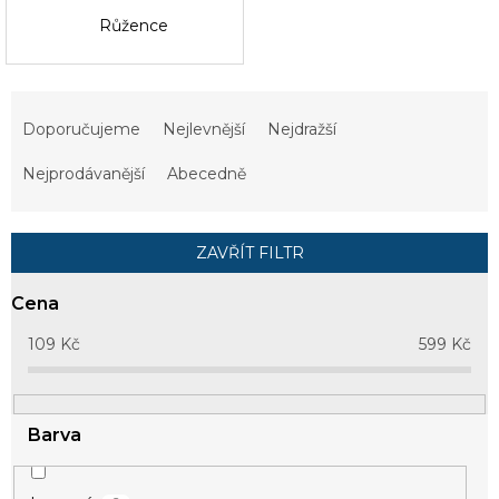
Růžence
Ř
a
Doporučujeme
Nejlevnější
Nejdražší
z
e
Nejprodávanější
Abecedně
n
í
p
ZAVŘÍT FILTR
r
o
Cena
d
u
109
Kč
599
Kč
k
t
ů
Barva