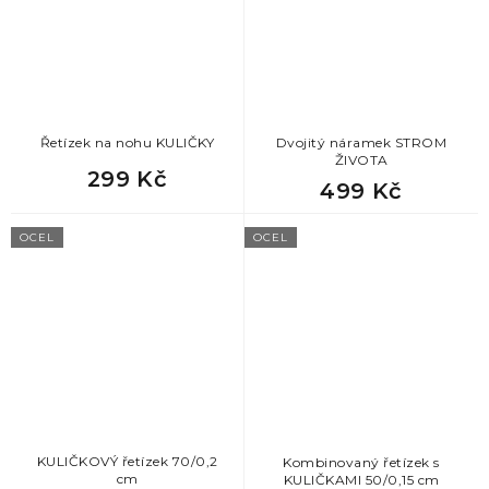
Řetízek na nohu KULIČKY
Dvojitý náramek STROM
ŽIVOTA
299 Kč
499 Kč
OCEL
OCEL
KULIČKOVÝ řetízek 70/0,2
Kombinovaný řetízek s
cm
KULIČKAMI 50/0,15 cm