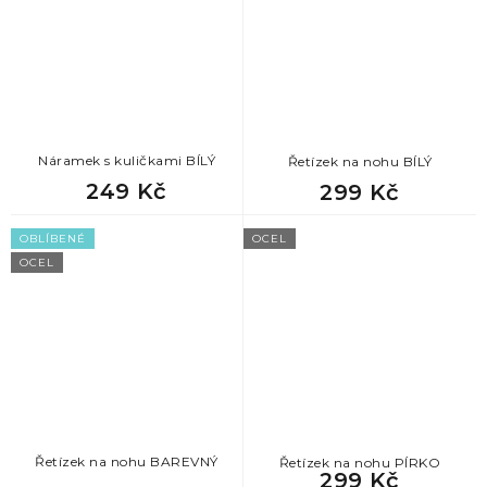
10
strom života
2
trojúhelníky
6
vločky
Náramek s kuličkami BÍLÝ
Řetízek na nohu BÍLÝ
249 Kč
299 Kč
OBLÍBENÉ
OCEL
OCEL
Řetízek na nohu BAREVNÝ
Řetízek na nohu PÍRKO
299 Kč