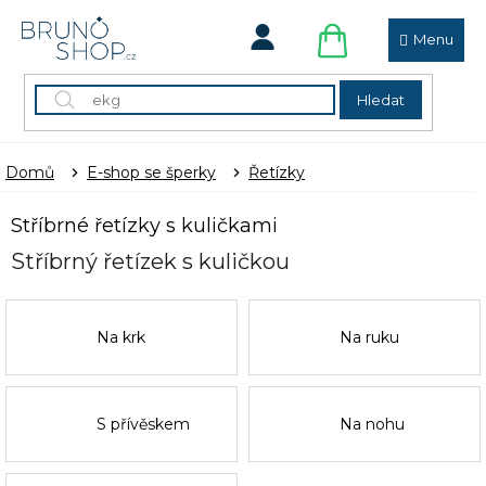
Přejít
na
obsah
NÁKUPNÍ
KOŠÍK
Hledat
Domů
E-shop se šperky
Řetízky
Stříbrné řetízky s kuličkami
Stříbrný řetízek s kuličkou
Na krk
Na ruku
S přívěskem
Na nohu