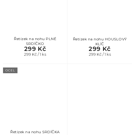
Řetízek na nohu PLNÉ
Řetízek na nohu HOUSLOVÝ
SRDÍČKO
KLÍČ
299 Kč
299 Kč
Měrná
Měrná
299 Kč / 1 ks
299 Kč / 1 ks
cena:
cena:
OCEL
Řetízek na nohu SRDÍČKA