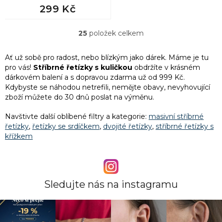
299 Kč
25
položek celkem
O
v
l
Ať už sobě pro radost, nebo blízkým jako dárek. Máme je tu
á
pro vás!
Stříbrné řetízky s kuličkou
obdržíte v krásném
d
dárkovém balení a
s dopravou zdarma už od 999 Kč.
a
Kdybyste se náhodou netrefili, nemějte obavy, nevyhovující
c
zboží můžete do 30 dnů poslat na výměnu.
í
p
Navštivte další oblíbené filtry a kategorie:
masivní stříbrné
r
řetízky
,
řetízky se srdíčkem
,
dvojité řetízky
,
stříbrné řetízky s
v
křížkem
k
y
v
ý
p
Sledujte nás na instagramu
i
s
u