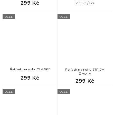
299 Kč
Měrná
299 Kč / 1 ks
cena:
OCEL
OCEL
Řetízek na nohu TLAPKY
Řetízek na nohu STROM
ŽIVOTA
299 Kč
299 Kč
OCEL
OCEL