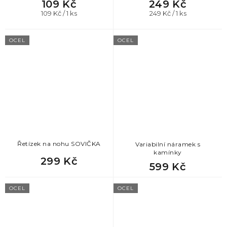
109 Kč
249 Kč
Měrná
Měrná
109 Kč / 1 ks
249 Kč / 1 ks
cena:
cena:
OCEL
OCEL
Řetízek na nohu SOVIČKA
Variabilní náramek s
kamínky
299 Kč
599 Kč
OCEL
OCEL