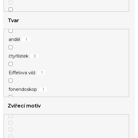
2
přátelství
Tvar
1
anděl
1
štěstí
3
čtyřlístek
2
zamilované
1
Eiffelova věž
1
fonendoskop
Zvířecí motiv
7
hvězdičky
1
kostka