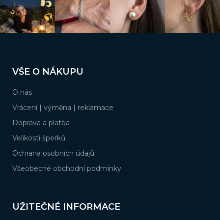
Z
á
VŠE O NÁKUPU
p
a
O nás
t
í
Vrácení | výměna | reklamace
Doprava a platba
Velikosti šperků
Ochrana osobních údajů
Všeobecné obchodní podmínky
UŽITEČNÉ INFORMACE