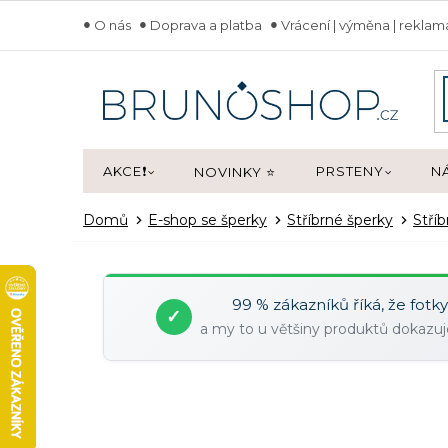
Přejít
O nás
Doprava a platba
Vrácení | výměna | rekla
na
obsah
AKCE❗
PRSTENY
N
NOVINKY ⭐
Domů
E-shop se šperky
Stříbrné šperky
Stří
99 % zákazníků říká, že fotk
✓
a my to u většiny produktů dokaz