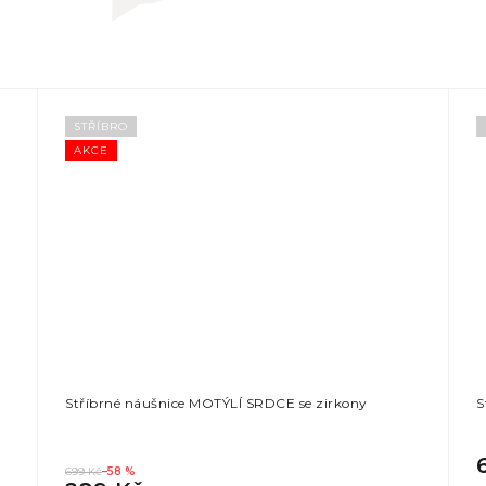
STŘÍBRO
AKCE
Stříbrné náušnice MOTÝLÍ SRDCE se zirkony
S
699 Kč
–58 %