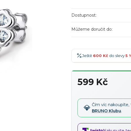
Dostupnost:
Můžeme doručit do:
Ještě
600 Kč
do slevy
5 
600 Kč
-5 %
→
599 Kč
900 Kč
-7 %
→
Měrná
1 200 Kč
-10 %
→
cena:
1 500 Kč
-15 %
→
Čím víc nakoupíte, 
BRUNO Klubu
.
Nakupujte teď,