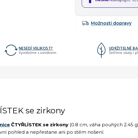
Možnosti dopravy
NESEDÍ VELIKOST?
UDRŽITELNÉ BA
Vyměníme s úsměvem
Šetříme obaly i p
STEK se zirkony
nice
ČTYŘLÍSTEK se zirkony
(0.8 cm, váha pouhých 2.45 g)
první pohled a nepřestane ani po stém nošení.