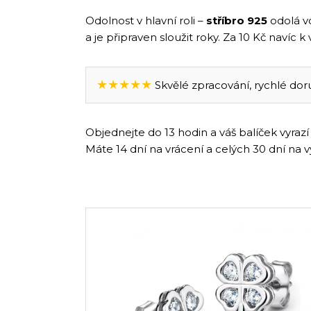
Odolnost v hlavní roli –
stříbro 925
odolá v
a je připraven sloužit roky. Za 10 Kč navíc 
★★★★★
Skvělé zpracování, rychlé doruč
Objednejte do 13 hodin a váš balíček vyraz
Máte 14 dní na vrácení a celých 30 dní na 