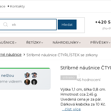
mace
Kontakty
+420 5
Hledat
(Po–P
ÁUŠNICE
ŘETÍZKY
NÁHRDELNÍKY
PŘÍVĚSKY
brné náušnice
Stříbrné náušnice ČTYŘLÍSTEK se zirkony
Stříbrné náušnice ČTY
y nelžou
STŘÍBRO
46 hodnocení
ujeme videem
Výška 1,1 cm, šířka 0,8 cm.
Hmotnost cca 2,45 g.
Uvedená cena je za pár.
Dárková krabička za 10 Kč.
...číst více