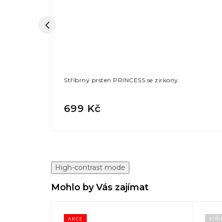
rkony
Stříbrný prsten PRINCESS se zirkony
699 Kč
High-contrast mode
Mohlo by Vás zajímat
AKCE
STŘ