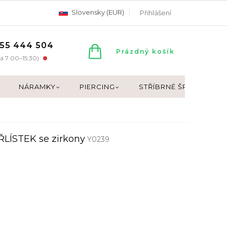
Slovensky (EUR)
Přihlášení
55 444 504
NÁKUPNÍ
Prázdný košík
á 7:00–15:30)
KOŠÍK
NÁRAMKY
PIERCING
STŘÍBRNÉ ŠPERKY
ŘLÍSTEK se zirkony
Y0239