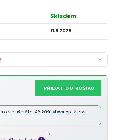
Skladem
11.8.2026
%
PŘIDAT DO KOŠÍKU
Nejoblíbenější
tím víc ušetříte. Až
20% sleva
pro členy
Slevy lze kombinovat
?
 plaťte za 30 dní.
?