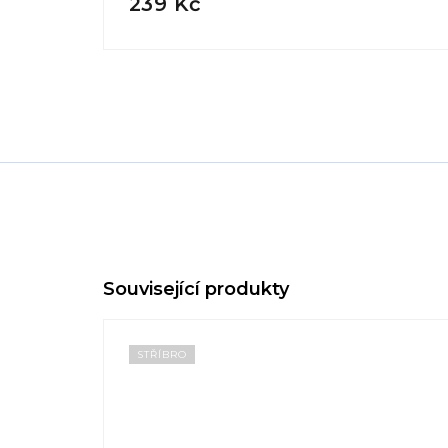
239 Kč
STŘÍBRO