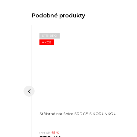
STŘÍBRO
AKCE
Stříbrné náušnice SRDCE S KORUNKOU
699 Kč
–65 %