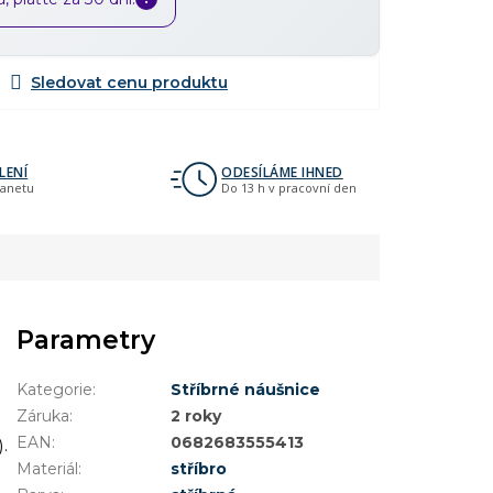
LENÍ
ODESÍLÁME IHNED
lanetu
Do 13 h v pracovní den
Parametry
Kategorie
:
Stříbrné náušnice
Záruka
:
2 roky
EAN
:
0682683555413
.
Materiál
:
stříbro