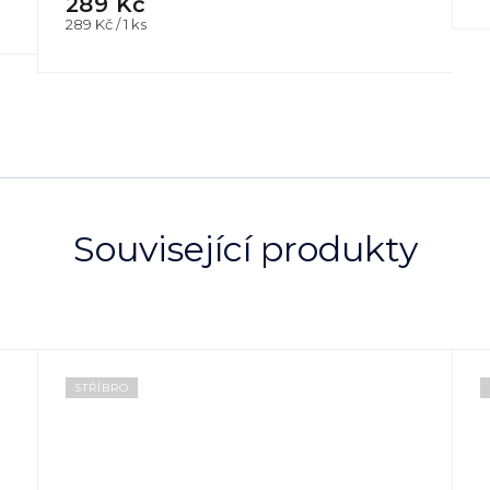
289 Kč
Měrná
289 Kč / 1 ks
cena:
Související produkty
STŘÍBRO