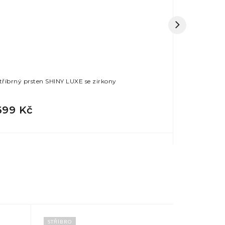
tříbrný prsten SHINY LUXE se zirkony
Stříbrný prs
699 Kč
499 Kč
STŘÍBRO
STŘÍBRO