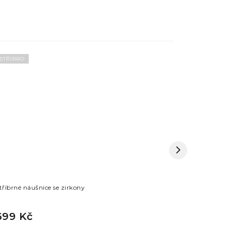
STŘÍBRO
STŘÍBRO
tříbrné náušnice se zirkony
Stříbrné n
699 Kč
499 Kč