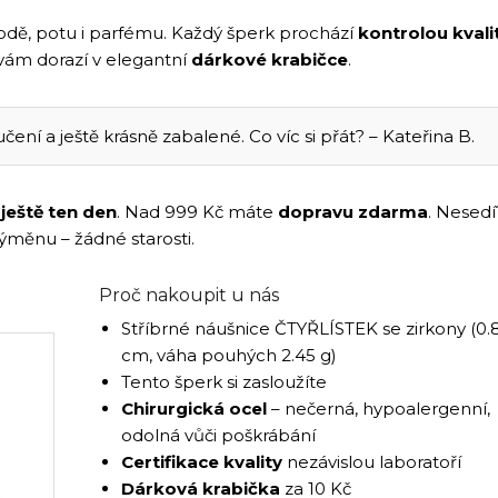
odě, potu i parfému. Každý šperk prochází
kontrolou kvali
k vám dorazí v elegantní
dárkové krabičce
.
ení a ještě krásně zabalené. Co víc si přát? – Kateřina B.
í
ještě ten den
. Nad 999 Kč máte
dopravu zdarma
. Nesedí
výměnu – žádné starosti.
Proč nakoupit u nás
Stříbrné náušnice ČTYŘLÍSTEK se zirkony (0.
cm, váha pouhých 2.45 g)
Tento šperk si zasloužíte
Chirurgická ocel
– nečerná, hypoalergenní,
odolná vůči poškrábání
Certifikace kvality
nezávislou laboratoří
Dárková krabička
za 10 Kč