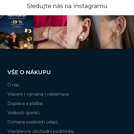
í
p
Sledujte nás na instagramu
r
v
k
y
v
ý
p
i
s
Z
u
á
VŠE O NÁKUPU
p
a
O nás
t
í
Vrácení | výměna | reklamace
Doprava a platba
Velikosti šperků
Ochrana osobních údajů
Všeobecné obchodní podmínky