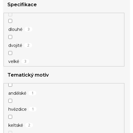
14
žlutá
Specifikace
1
béžová
3
dlouhé
1
čirá
2
dvojité
3
velké
Tematický motiv
1
andělské
1
hvězdice
2
keltské