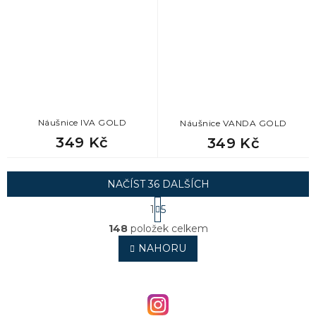
Náušnice IVA GOLD
Náušnice VANDA GOLD
349 Kč
349 Kč
NAČÍST 36 DALŠÍCH
S
1
5
t
O
r
148
položek celkem
v
á
l
NAHORU
n
á
k
o
d
v
a
á
c
n
í