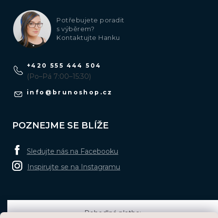
Potřebujete poradit
s výběrem?
Kontaktujte Hanku
+420 555 444 504
(Po–Pá 7:00–15:30)
info
@
brunoshop.cz
POZNEJME SE BLÍŽE
Sledujte nás na Facebooku
Inspirujte se na Instagramu
Pohodlná platba: