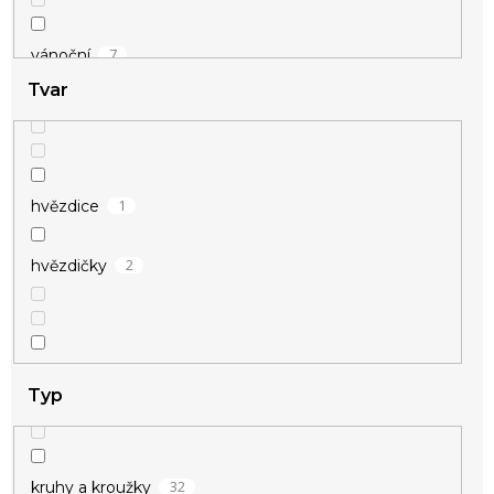
7
vánoční
Tvar
5
zamilované
1
hvězdice
2
hvězdičky
26
kroužky
Typ
5
kruhy
32
kruhy a kroužky
1
křídla