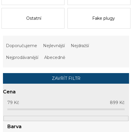
Ostatní
Fake plugy
Ř
a
Doporučujeme
Nejlevnější
Nejdražší
z
e
Nejprodávanější
Abecedně
n
í
p
ZAVŘÍT FILTR
r
o
Cena
d
u
79
Kč
899
Kč
k
t
ů
Barva