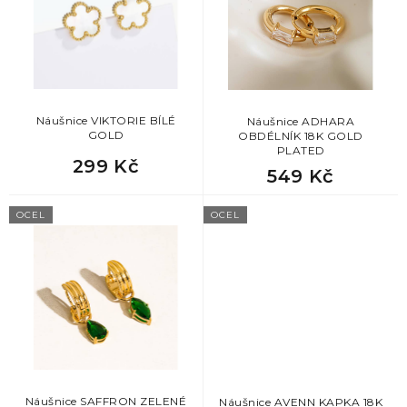
s
p
r
o
d
u
k
Náušnice VIKTORIE BÍLÉ
Náušnice ADHARA
GOLD
OBDÉLNÍK 18K GOLD
t
PLATED
ů
299 Kč
549 Kč
OCEL
OCEL
Náušnice SAFFRON ZELENÉ
Náušnice AVENN KAPKA 18K