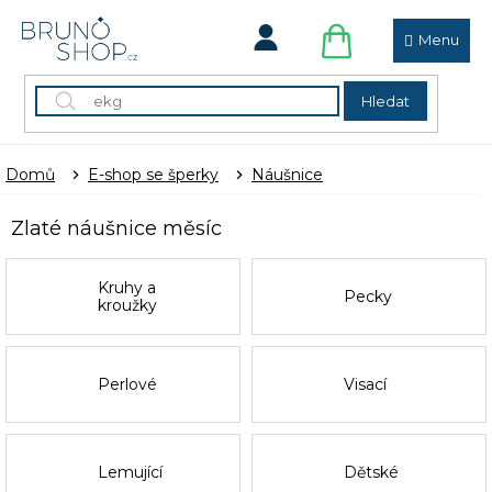
Přejít
na
obsah
NÁKUPNÍ
KOŠÍK
Hledat
Domů
E-shop se šperky
Náušnice
Zlaté náušnice měsíc
Kruhy a
Pecky
kroužky
Perlové
Visací
Lemující
Dětské