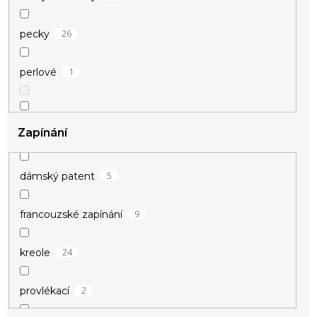
26
pecky
1
kříž
1
perlové
3
kuličky
2
řetízkové
1
květina
Zapínání
12
visací
2
kytičky
5
dámský patent
9
francouzské zapínání
24
kreole
1
perly
2
provlékací
1
pírko