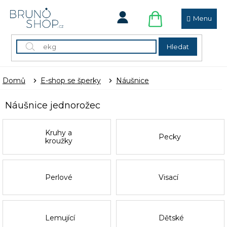
Přejít
na
obsah
NÁKUPNÍ
KOŠÍK
Hledat
Domů
E-shop se šperky
Náušnice
Náušnice jednorožec
Kruhy a
Pecky
kroužky
Perlové
Visací
Lemující
Dětské