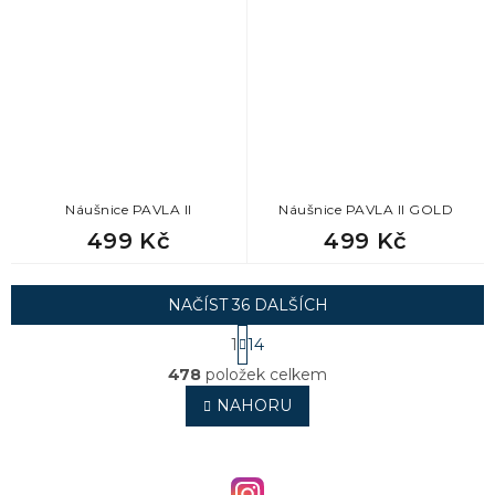
Náušnice PAVLA II
Náušnice PAVLA II GOLD
499 Kč
499 Kč
NAČÍST 36 DALŠÍCH
S
1
14
t
O
r
478
položek celkem
v
á
l
NAHORU
n
á
k
o
d
v
a
á
c