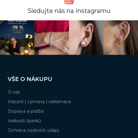
n
í
í
p
Sledujte nás na instagramu
r
v
k
y
v
ý
p
i
s
Z
u
á
VŠE O NÁKUPU
p
a
O nás
t
í
Vrácení | výměna | reklamace
Doprava a platba
Velikosti šperků
Ochrana osobních údajů