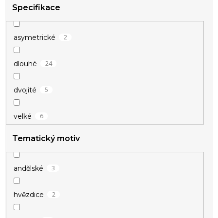
14
žlutá
Specifikace
1
béžová
2
asymetrické
1
čirá
24
dlouhé
5
dvojité
6
velké
Tematický motiv
3
andělské
2
hvězdice