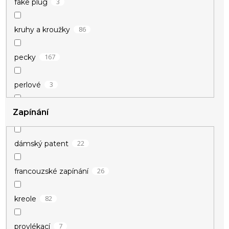
3
fake plug
67
kroužky
86
kruhy a kroužky
12
kruhy
167
pecky
5
křídla
3
perlové
3
křivka EKG
Zapínání
3
podélné
8
kříž
10
řetízkové
22
dámský patent
11
kuličky
94
visací
26
francouzské zapínání
7
květina
82
kreole
9
kytičky
7
provlékací