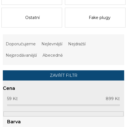
Ostatní
Fake plugy
Ř
a
Doporučujeme
Nejlevnější
Nejdražší
z
e
Nejprodávanější
Abecedně
n
í
p
ZAVŘÍT FILTR
r
o
Cena
d
u
59
Kč
899
Kč
k
t
ů
Barva