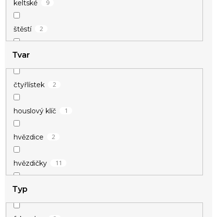
9
keltské
2
štěstí
Tvar
31
vánoční
38
zamilované
2
čtyřlístek
1
houslový klíč
2
hvězdice
11
hvězdičky
Typ
2
kotva
1
kroužek